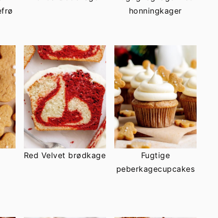
efrø
honningkager
Red Velvet brødkage
Fugtige
peberkagecupcakes