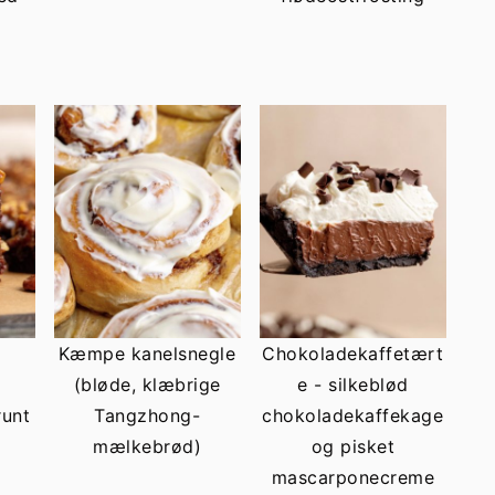
Kæmpe kanelsnegle
Chokoladekaffetært
(bløde, klæbrige
e - silkeblød
runt
Tangzhong-
chokoladekaffekage
mælkebrød)
og pisket
mascarponecreme