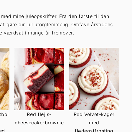
ed mine juleopskrifter. Fra den første til den
l at gøre din jul uforglemmelig. Omfavn årstidens
ve værdsat i mange år fremover.
tbol
Rød fløjls-
Red Velvet-kager
cheesecake-brownie
med
ed
flødeostfrosting