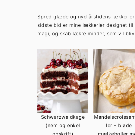
h
æ
o
r
Spred glæde og nyd årstidens lækkerier m
l
s
sidste bid er mine lækkerier designet ti
d
i
magi, og skab lækre minder, som vil bli
d
e
b
a
r
Schwarzwaldkage
Mandelscroissan
(nem og enkel
ler – bløde
opskrift)
mælkeboller m