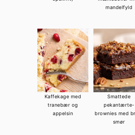
mandelfyld
Kaffekage med
Smattede
tranebær og
pekantærte-
appelsin
brownies med b
smør