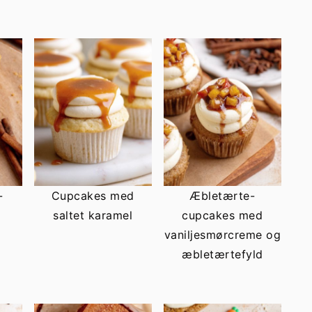
-
Cupcakes med
Æbletærte-
saltet karamel
cupcakes med
vaniljesmørcreme og
æbletærtefyld