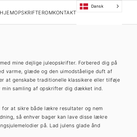
Dansk
HJEM
OPSKRIFTER
OM
KONTAKT
 med mine dejlige juleopskrifter. Forbered dig på
med varme, glæde og den uimodståelige duft af
 at genskabe traditionelle klassikere eller tilføje
har min samling af opskrifter dig dækket ind.
 for at sikre både lækre resultater og nem
ledning, så enhver bager kan lave disse lækre
ingsjulemelodier på. Lad julens glade ånd