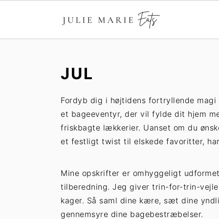
G
S
å
p
JUL
t
r
i
i
Fordyb dig i højtidens fortryllende magi
l
n
et bageeventyr, der vil fylde dit hjem 
h
g
friskbagte lækkerier. Uanset om du ønsker
o
t
et festligt twist til elskede favoritter, 
v
i
e
l
d
p
Mine opskrifter er omhyggeligt udformet
i
r
tilberedning. Jeg giver trin-for-trin-vej
n
i
kager. Så saml dine kære, sæt dine yndl
d
m
gennemsyre dine bagebestræbelser.