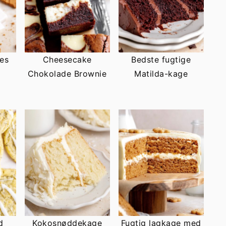
es
Cheesecake
Bedste fugtige
Chokolade Brownie
Matilda-kage
d
Kokosnøddekage
Fugtig lagkage med