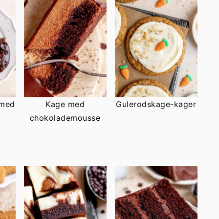
 med
Kage med
Gulerodskage-kager
chokolademousse