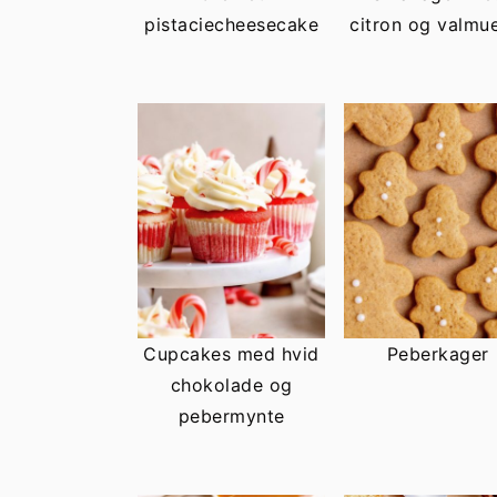
pistaciecheesecake
citron og valmu
Cupcakes med hvid
Peberkager
chokolade og
pebermynte