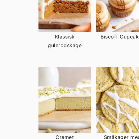
Klassisk
Biscoff Cupcak
gulerodskage
Cremet
Småkager me