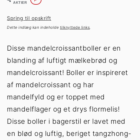
h
æ
AKTIER
o
r
Spring til opskrift
l
s
Dette indlæg kan indeholde
tilknyttede links
.
d
i
d
e
Disse mandelcroissantboller er en
b
blanding af luftigt mælkebrød og
a
mandelcroissant! Boller er inspireret
r
af mandelcroissant og har
mandelfyld og er toppet med
mandelflager og et drys flormelis!
Disse boller i bagerstil er lavet med
en blød og luftig, beriget tangzhong-