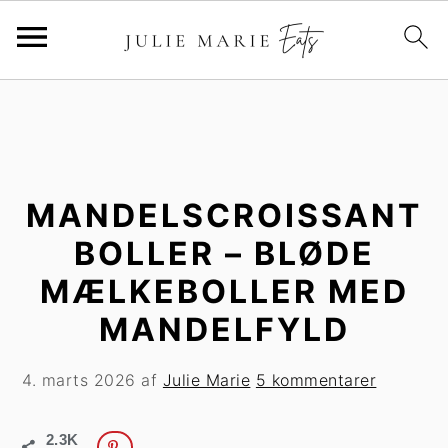
G
S
å
p
t
r
i
i
l
n
MANDELSCROISSANT
h
g
BOLLER – BLØDE
o
t
MÆLKEBOLLER MED
v
i
e
l
MANDELFYLD
d
p
i
r
4. marts 2026
af
Julie Marie
5 kommentarer
n
i
d
m
2.3K