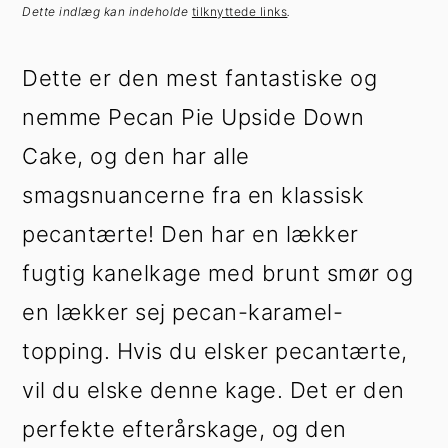
h
æ
Dette indlæg kan indeholde
tilknyttede links
.
o
r
l
s
Dette er den mest fantastiske og
d
i
nemme Pecan Pie Upside Down
d
e
Cake, og den har alle
b
smagsnuancerne fra en klassisk
a
pecantærte! Den har en lækker
r
fugtig kanelkage med brunt smør og
en lækker sej pecan-karamel-
topping. Hvis du elsker pecantærte,
vil du elske denne kage. Det er den
perfekte efterårskage, og den