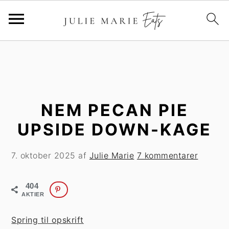
G
S
å
p
t
r
i
i
l
n
NEM PECAN PIE
h
g
UPSIDE DOWN-KAGE
o
t
v
i
7. oktober 2025
af
Julie Marie
7 kommentarer
e
l
d
p
404
i
r
AKTIER
n
i
d
m
Spring til opskrift