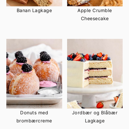
h
æ
Banan Lagkage
Apple Crumble
o
r
Cheesecake
l
s
d
i
d
e
b
a
r
Donuts med
Jordbær og Blåbær
brombærcreme
Lagkage