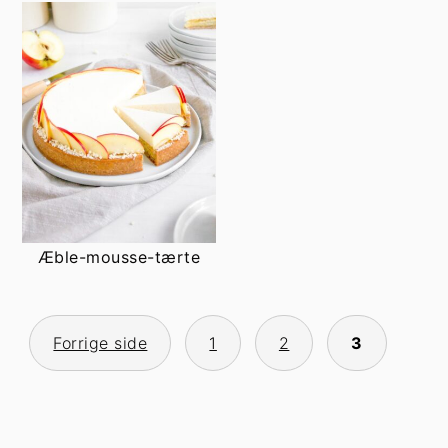
Æble-mousse-tærte
PAGINERING
Forrige side
1
2
3
AF
INDLÆG