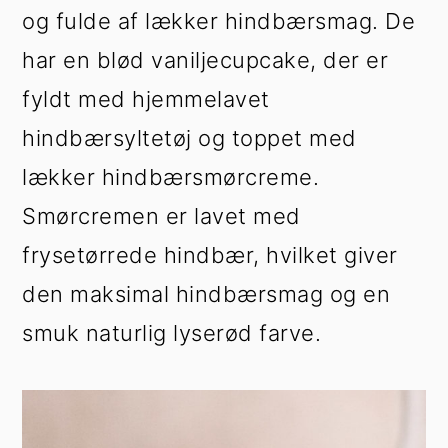
h
æ
og fulde af lækker hindbærsmag. De
o
r
har en blød vaniljecupcake, der er
l
s
d
i
fyldt med hjemmelavet
d
hindbærsyltetøj og toppet med
e
lækker hindbærsmørcreme.
b
a
Smørcremen er lavet med
r
frysetørrede hindbær, hvilket giver
den maksimal hindbærsmag og en
smuk naturlig lyserød farve.