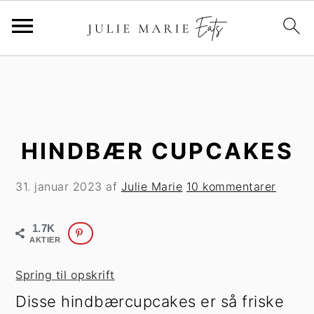
G
S
å
p
t
r
i
i
l
n
HINDBÆR CUPCAKES
h
g
o
t
31. januar 2023
af
Julie Marie
10 kommentarer
v
i
e
l
1.7K
d
p
AKTIER
i
r
Spring til opskrift
n
i
Disse hindbærcupcakes er så friske
d
m