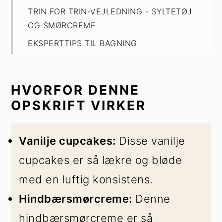
TRIN FOR TRIN-VEJLEDNING - SYLTETØJ
OG SMØRCREME
EKSPERTTIPS TIL BAGNING
OFTE STILLEDE SPØRGSMÅL
OPBEVARING
HVORFOR DENNE
Hindbær Cupcakes
OPSKRIFT VIRKER
Vanilje cupcakes:
Disse vanilje
cupcakes er så lækre og bløde
med en luftig konsistens.
Hindbærsmørcreme:
Denne
hindbærsmørcreme er så