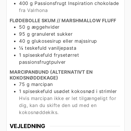
400
g
Passionsfrugt Inspiration chokolade
fra Valrhona
FLØDEBOLLE SKUM // MARSHMALLOW FLUFF
50
g
æggehvider
95
g
granuleret sukker
40
g
glukosesirup eller majssirup
¼
teskefuld
vaniljepasta
1
spiseskefuld
frysetørret
passionsfrugtpulver
MARCIPANBUND (ALTERNATIVT EN
KOKOSNØDDEKAGE)
75
g
marcipan
1
spiseskefuld
usødet kokosnød i strimler
Hvis marcipan ikke er let tilgængeligt for
dig, kan du skifte den ud med en
kokosnøddekiks.
VEJLEDNING