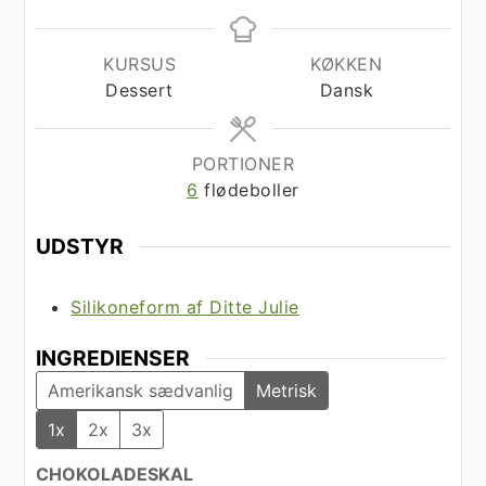
KURSUS
KØKKEN
Dessert
Dansk
PORTIONER
6
flødeboller
UDSTYR
Silikoneform af Ditte Julie
INGREDIENSER
Amerikansk sædvanlig
Metrisk
1x
2x
3x
CHOKOLADESKAL