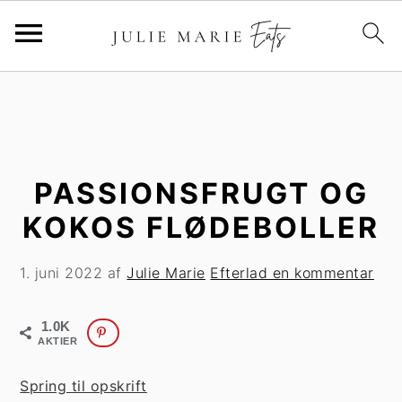
G
S
å
p
t
r
i
i
l
n
PASSIONSFRUGT OG
h
g
KOKOS FLØDEBOLLER
o
t
v
i
1. juni 2022
af
Julie Marie
Efterlad en kommentar
e
l
d
p
1.0K
i
r
AKTIER
n
i
d
m
Spring til opskrift