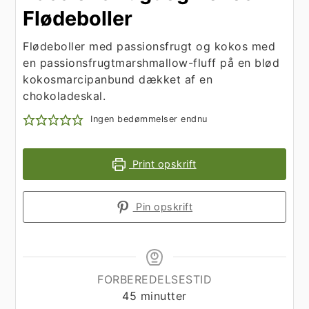
Flødeboller
Flødeboller med passionsfrugt og kokos med
en passionsfrugtmarshmallow-fluff på en blød
kokosmarcipanbund dækket af en
chokoladeskal.
Ingen bedømmelser endnu
Print opskrift
Pin opskrift
FORBEREDELSESTID
minutter
45
minutter