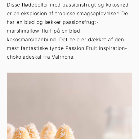
h
æ
Disse flødeboller med passionsfrugt og kokosnød
o
r
er en eksplosion af tropiske smagsoplevelser! De
l
s
har en blød og lækker passionsfrugt-
d
i
marshmallow-fluff på en blød
d
kokosmarcipanbund. Det hele er dækket af den
e
mest fantastiske tynde Passion Fruit Inspiration-
b
chokoladeskal fra Valrhona.
a
r