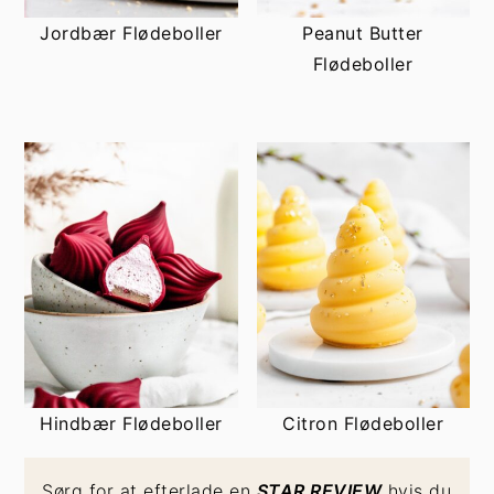
Jordbær Flødeboller
Peanut Butter
Flødeboller
Hindbær Flødeboller
Citron Flødeboller
Sørg for at efterlade en
STAR REVIEW
hvis du