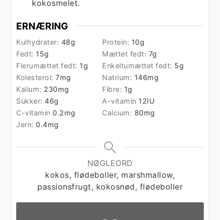
kokosmelet.
ERNÆRING
Kulhydrater:
48
g
Protein:
10
g
Fedt:
15
g
Mættet fedt:
7
g
Flerumættet fedt:
1
g
Enkeltumættet fedt:
5
g
Kolesterol:
7
mg
Natrium:
146
mg
Kalium:
230
mg
Fibre:
1
g
Sukker:
46
g
A-vitamin
12
IU
C-vitamin
0.2
mg
Calcium:
80
mg
Jern:
0.4
mg
NØGLEORD
kokos, flødeboller, marshmallow,
passionsfrugt, kokosnød, flødeboller