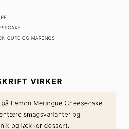
RPE
EESECAKE
MON CURD OG MARENGS
 VANDBAD
KRIFT VIRKER
n på Lemon Meringue Cheesecake
entære smagsvarianter og
unik og lækker dessert.