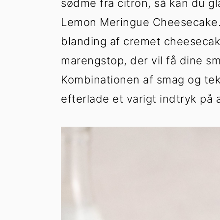
sødme fra citron, så kan du g
h
æ
o
r
Lemon Meringue Cheesecake. 
l
s
blanding af cremet cheesecak
d
i
marengstop, der vil få dine sm
d
e
Kombinationen af smag og tekst
b
efterlade et varigt indtryk på 
a
r