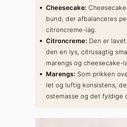
Cheesecake:
Cheesecake-l
bund, der afbalanceres per
citroncreme-lag.
Citroncreme:
Den er lavet 
den en lys, citrusagtig sm
marengs og cheesecake-la
Marengs:
Som prikken over
let og luftig konsistens, d
ostemasse og det fyldige 