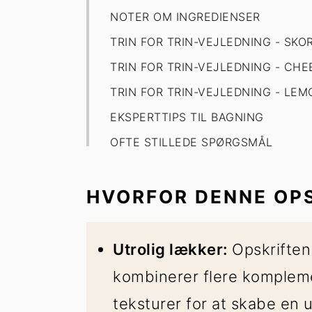
NOTER OM INGREDIENSER
TRIN FOR TRIN-VEJLEDNING - SKO
TRIN FOR TRIN-VEJLEDNING - CH
TRIN FOR TRIN-VEJLEDNING - LE
EKSPERTTIPS TIL BAGNING
OFTE STILLEDE SPØRGSMÅL
HVORFOR BAGE CHEESECAKE I ET
OPBEVARING
HVORFOR DENNE OPS
Citronmarengskage med marengs
Utrolig lækker:
Opskrifte
kombinerer flere komplem
teksturer for at skabe en 