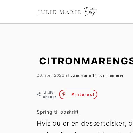
G
S
å
p
t
r
i
i
CITRONMARENG
l
n
h
g
28. april 2023
af
Julie Marie
14 kommentarer
o
t
v
i
2.1K
e
l
Pinterest
AKTIER
d
p
i
r
Spring til opskrift
n
i
Hvis du er en dessertelsker, 
d
m