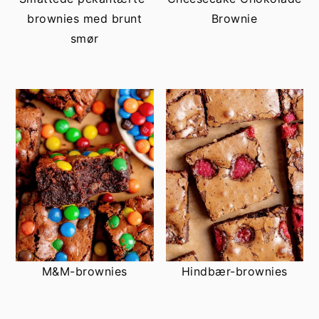
h
æ
brownies med brunt
Brownie
o
r
smør
l
s
d
i
d
e
b
a
r
M&M-brownies
Hindbær-brownies