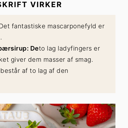
KRIFT VIRKER
Det fantastiske mascarponefyld er
.
bærsirup: De
to lag ladyfingers er
lket giver dem masser af smag.
n
består af to lag af den
.