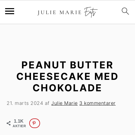
G
S
å
p
t
r
i
i
l
n
PEANUT BUTTER
h
g
CHEESECAKE MED
o
t
CHOKOLADE
v
i
e
l
21. marts 2024
af
Julie Marie
3 kommentarer
d
p
i
r
n
i
1.1K
AKTIER
d
m