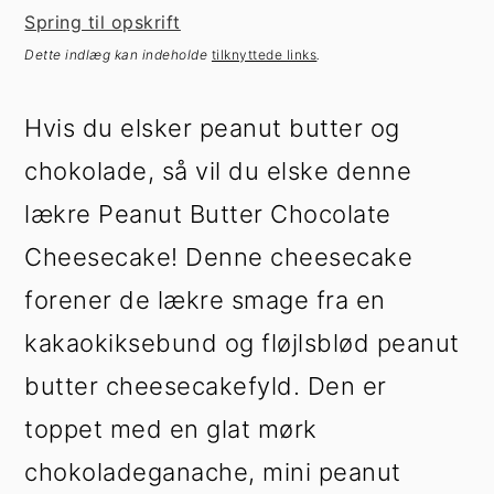
h
æ
Spring til opskrift
o
r
Dette indlæg kan indeholde
tilknyttede links
.
l
s
d
i
Hvis du elsker peanut butter og
d
e
chokolade, så vil du elske denne
b
lækre Peanut Butter Chocolate
a
Cheesecake! Denne cheesecake
r
forener de lækre smage fra en
kakaokiksebund og fløjlsblød peanut
butter cheesecakefyld. Den er
toppet med en glat mørk
chokoladeganache, mini peanut