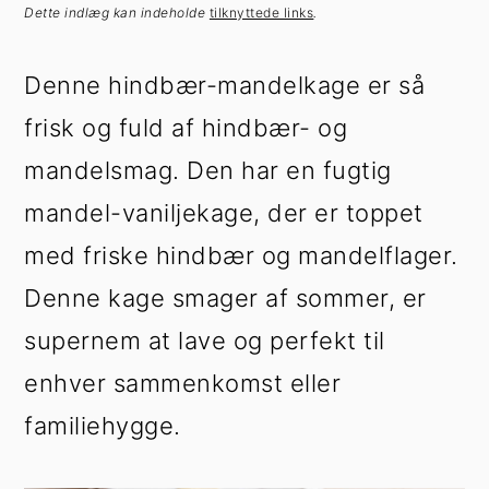
h
æ
Dette indlæg kan indeholde
tilknyttede links
.
o
r
l
s
Denne hindbær-mandelkage er så
d
i
frisk og fuld af hindbær- og
d
e
mandelsmag. Den har en fugtig
b
mandel-vaniljekage, der er toppet
a
med friske hindbær og mandelflager.
r
Denne kage smager af sommer, er
supernem at lave og perfekt til
enhver sammenkomst eller
familiehygge.