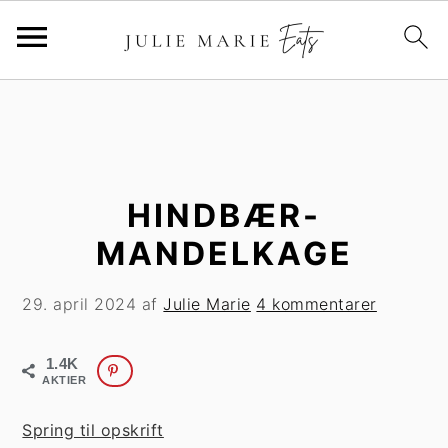
G
S
å
p
t
r
i
i
l
n
HINDBÆR-
h
g
MANDELKAGE
o
t
v
i
29. april 2024
af
Julie Marie
4 kommentarer
e
l
d
p
1.4K
i
r
AKTIER
n
i
d
m
Spring til opskrift