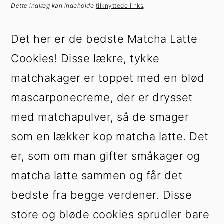
h
æ
Dette indlæg kan indeholde
tilknyttede links
.
o
r
l
s
Det her er de bedste Matcha Latte
d
i
Cookies! Disse lækre, tykke
d
e
matchakager er toppet med en blød
b
mascarponecreme, der er drysset
a
med matchapulver, så de smager
r
som en lækker kop matcha latte. Det
er, som om man gifter småkager og
matcha latte sammen og får det
bedste fra begge verdener. Disse
store og bløde cookies sprudler bare