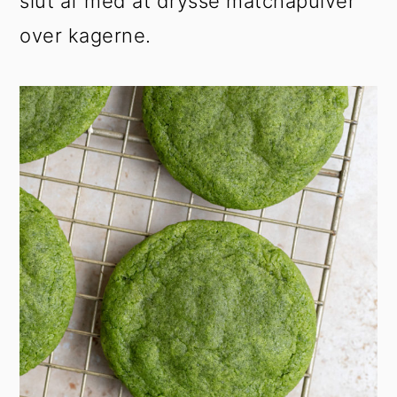
slut af med at drysse matchapulver
over kagerne.