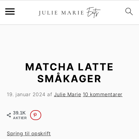
G
S
å
p
t
r
i
i
l
n
MATCHA LATTE
h
g
SMÅKAGER
o
t
v
i
19. januar 2024
af
Julie Marie
10 kommentarer
e
l
d
p
39.1K
i
r
AKTIER
n
i
d
m
Spring til opskrift