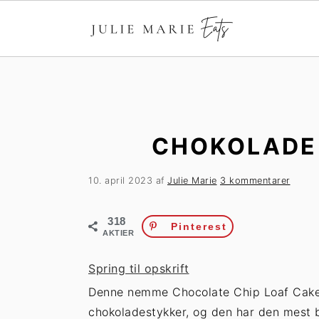
G
S
å
p
t
r
i
i
CHOKOLADE 
l
n
h
g
10. april 2023
af
Julie Marie
3 kommentarer
o
t
v
i
318
e
l
Pinterest
AKTIER
d
p
i
r
Spring til opskrift
n
i
Denne nemme Chocolate Chip Loaf Cake e
d
m
chokoladestykker, og den har den mest 