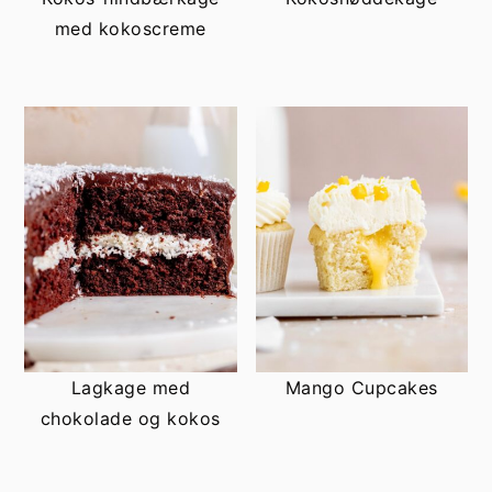
h
æ
med kokoscreme
o
r
l
s
d
i
d
e
b
a
r
Lagkage med
Mango Cupcakes
chokolade og kokos