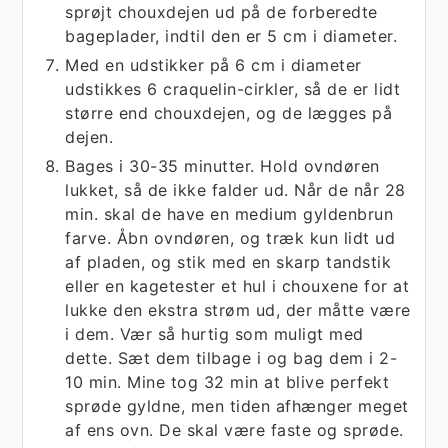
sprøjt chouxdejen ud på de forberedte
bageplader, indtil den er 5 cm i diameter.
Med en udstikker på 6 cm i diameter
udstikkes 6 craquelin-cirkler, så de er lidt
større end chouxdejen, og de lægges på
dejen.
Bages i 30-35 minutter. Hold ovndøren
lukket, så de ikke falder ud. Når de når 28
min. skal de have en medium gyldenbrun
farve. Åbn ovndøren, og træk kun lidt ud
af pladen, og stik med en skarp tandstik
eller en kagetester et hul i chouxene for at
lukke den ekstra strøm ud, der måtte være
i dem. Vær så hurtig som muligt med
dette. Sæt dem tilbage i og bag dem i 2-
10 min. Mine tog 32 min at blive perfekt
sprøde gyldne, men tiden afhænger meget
af ens ovn. De skal være faste og sprøde.