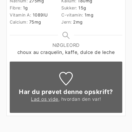
Natrium:
275
mg
Kalium:
180
mg
Fibre:
1
g
Sukker:
15
g
Vitamin A:
1089
IU
C-vitamin:
1
mg
Calcium:
75
mg
Jern:
2
mg
NØGLEORD
choux au craquelin, kaffe, dulce de leche
Har du prøvet denne opskrift?
Lad os vide
, hvordan den var!