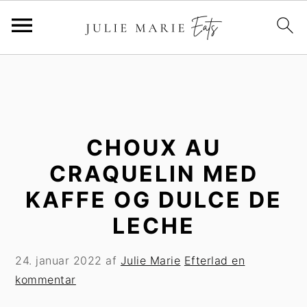
G
S
å
p
t
r
i
i
l
n
CHOUX AU
h
g
CRAQUELIN MED
o
t
KAFFE OG DULCE DE
v
i
e
l
LECHE
d
p
i
r
24. januar 2022
af
Julie Marie
Efterlad en
n
i
kommentar
d
m