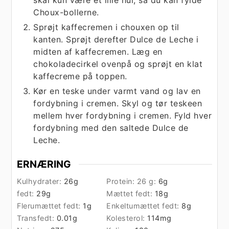
skal kun være et lille hul, så du kan fylde
Choux-bollerne.
Sprøjt kaffecremen i chouxen op til
kanten. Sprøjt derefter Dulce de Leche i
midten af kaffecremen. Læg en
chokoladecirkel ovenpå og sprøjt en klat
kaffecreme på toppen.
Kør en teske under varmt vand og lav en
fordybning i cremen. Skyl og tør teskeen
mellem hver fordybning i cremen. Fyld hver
fordybning med den saltede Dulce de
Leche.
ERNÆRING
Kulhydrater:
26
g
Protein: 26 g:
6
g
fedt:
29
g
Mættet fedt:
18
g
Flerumættet fedt:
1
g
Enkeltumættet fedt:
8
g
Transfedt:
0.01
g
Kolesterol:
114
mg