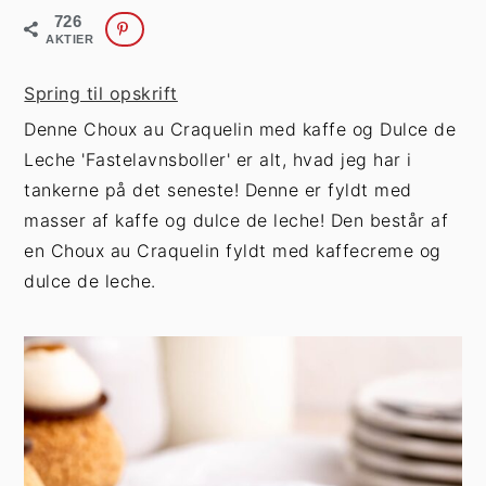
h
æ
726
o
r
AKTIER
l
s
Spring til opskrift
d
i
Denne Choux au Craquelin med kaffe og Dulce de
d
Leche 'Fastelavnsboller' er alt, hvad jeg har i
e
tankerne på det seneste! Denne er fyldt med
b
masser af kaffe og dulce de leche! Den består af
a
en Choux au Craquelin fyldt med kaffecreme og
r
dulce de leche.