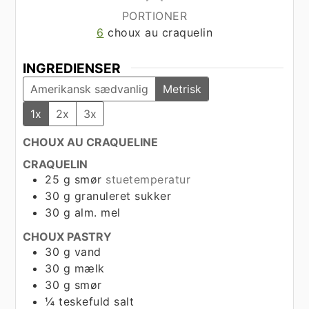
PORTIONER
6
choux au craquelin
INGREDIENSER
Amerikansk sædvanlig
Metrisk
1x
2x
3x
CHOUX AU CRAQUELINE
CRAQUELIN
25
g
smør
stuetemperatur
30
g
granuleret sukker
30
g
alm. mel
CHOUX PASTRY
30
g
vand
30
g
mælk
30
g
smør
¼
teskefuld
salt