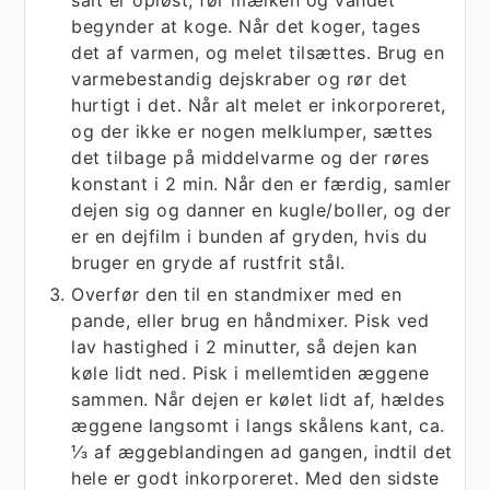
salt er opløst, før mælken og vandet
begynder at koge. Når det koger, tages
det af varmen, og melet tilsættes. Brug en
varmebestandig dejskraber og rør det
hurtigt i det. Når alt melet er inkorporeret,
og der ikke er nogen melklumper, sættes
det tilbage på middelvarme og der røres
konstant i 2 min. Når den er færdig, samler
dejen sig og danner en kugle/boller, og der
er en dejfilm i bunden af gryden, hvis du
bruger en gryde af rustfrit stål.
Overfør den til en standmixer med en
pande, eller brug en håndmixer. Pisk ved
lav hastighed i 2 minutter, så dejen kan
køle lidt ned. Pisk i mellemtiden æggene
sammen. Når dejen er kølet lidt af, hældes
æggene langsomt i langs skålens kant, ca.
⅓ af æggeblandingen ad gangen, indtil det
hele er godt inkorporeret. Med den sidste