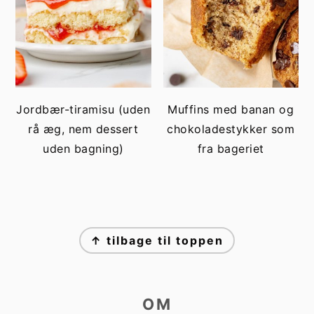
Jordbær-tiramisu (uden
Muffins med banan og
rå æg, nem dessert
chokoladestykker som
uden bagning)
fra bageriet
FOOTER
↑ tilbage til toppen
OM