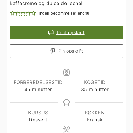
kaffecreme og dulce de leche!
Ingen bedømmelser endnu
Print opskrift
Pin opskrift
FORBEREDELSESTID
KOGETID
minutter
minutter
45
minutter
35
minutter
KURSUS
KØKKEN
Dessert
Fransk