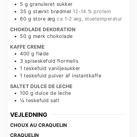
5
g
granuleret sukker
35
g
stærkt brødmel
12-14 % protein
60
g
store æg
ca 1-2 æg, stuetemperatur
CHOKOLADE DEKORATION
50
g
mørk chokolade
KAFFE CREME
400
g
fløde
3
spiseskefuld
flormelis
1
teskefuld
vaniljesukker
1
teskefuld
pulver af instantkaffe
SALTET DULCE DE LECHE
100
g
dulce de leche
¼
teskefuld
salt
VEJLEDNING
CHOUX AU CRAQUELIN
CRAQUELIN