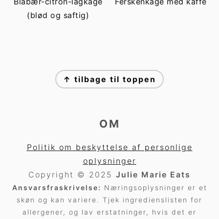
Blåbær-citron-lagkage
Ferskenkage med kaffe
(blød og saftig)
FOOTER
↑ tilbage til toppen
OM
Politik om beskyttelse af personlige
oplysninger
Copyright © 2025
Julie Marie Eats
Ansvarsfraskrivelse:
Næringsoplysninger er et
skøn og kan variere. Tjek ingredienslisten for
allergener, og lav erstatninger, hvis det er