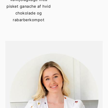
h
æ
pisket ganache af hvid
o
r
chokolade og
l
s
rabarberkompot
d
i
d
e
b
PRIMÆR
a
SIDEBAR
r